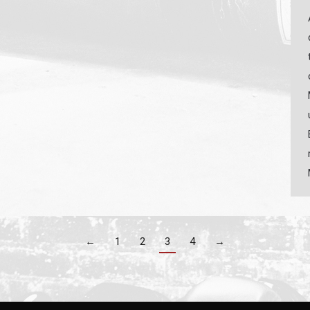
←
1
2
3
4
→