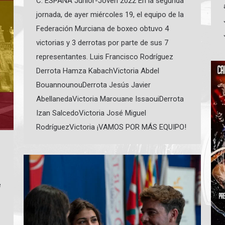
C. ESPAÑA Junior-Joven 2022 En la segunda
jornada, de ayer miércoles 19, el equipo de la
Federación Murciana de boxeo obtuvo 4
victorias y 3 derrotas por parte de sus 7
representantes. Luis Francisco Rodríguez
Derrota Hamza KabachVictoria Abdel
BouannounouDerrota Jesús Javier
AbellanedaVictoria Marouane IssaouiDerrota
Izan SalcedoVictoria José Miguel
RodríguezVictoria ¡VAMOS POR MÁS EQUIPO!
e