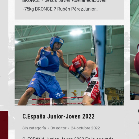
BRONCE ? Jesús Javier AbellanedaJoven
-75kg BRONCE ? Rubén PérezJunior…
y
r
C.España Junior-Joven 2022
Sin categoría
By
editor
24 octubre 2022