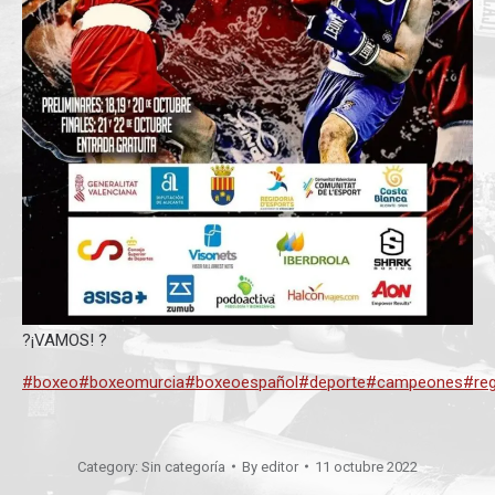
?¡VAMOS! ?
#boxeo
#boxeomurcia
#boxeoespañol
#deporte
#campeones
#re
Category:
Sin categoría
By
editor
11 octubre 2022