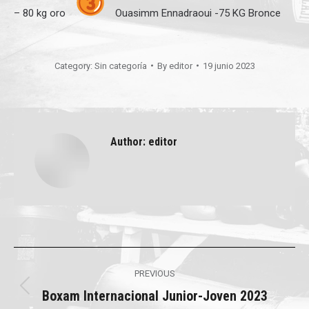
– 80 kg oro
Ouasimm Ennadraoui -75 KG Bronce
Category:
Sin categoría
By
editor
19 junio 2023
Author:
editor
Post
PREVIOUS
navigation
Boxam Internacional Junior-Joven 2023
Previous