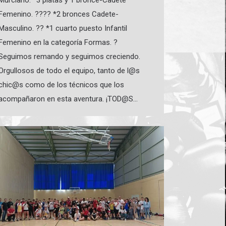
Murciano: *3 platas y 1 bronce-Cadete
Femenino. ???? *2 bronces Cadete-
Masculino. ?? *1 cuarto puesto Infantil
Femenino en la categoría Formas. ?
Seguimos remando y seguimos creciendo.
Orgullosos de todo el equipo, tanto de l@s
chic@s como de los técnicos que los
acompañaron en esta aventura. ¡TOD@S…