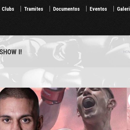
Clubs
Tramites
Documentos
Eventos
Ga
Clubs
Tramites
Documentos
Eventos
Galer
SHOW I!
HO
You