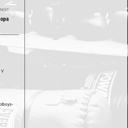
NEXT
ropa
 Y
olboys-