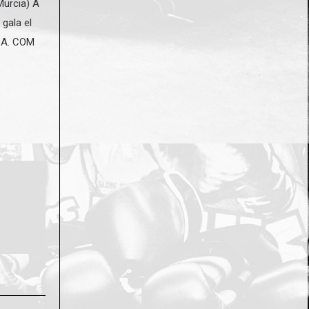
Murcia) A
gala el
ADA. COM